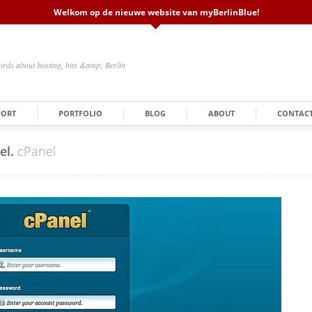
Welkom op de nieuwe website van myBerlinBlue!
rds about hosting, bits &amp; Berlin
PORT
PORTFOLIO
BLOG
ABOUT
CONTAC
el.
cPanel