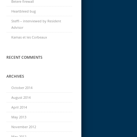
Betere firewall
Heartbleed bug
Steffi – interviewed by Resident
Advisor
Kamas et les Corbeaux
RECENT COMMENTS
ARCHIVES
October 2014
August 2014
April 2014
May 2013
November 2012
May 2012