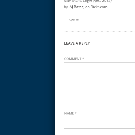
New cPanel Login (April 2012)
by
AJ Batac
, on Flickr.com.
cpanel
LEAVE A REPLY
COMMENT
*
NAME
*