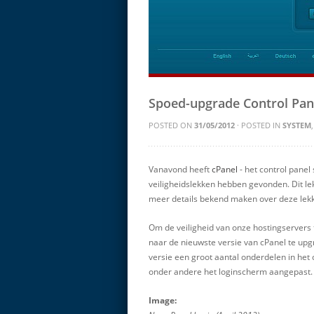
Spoed-upgrade Control Pan
POSTED ON
31/05/2012
· POSTED IN
SYSTEM
Vanavond heeft
cPanel
- het control panel
veiligheidslekken hebben gevonden. Dit lek 
meer details bekend maken over deze lek
Om de veiligheid van onze hostingservers
naar de nieuwste versie van cPanel te upg
versie een groot aantal onderdelen in het 
onder andere het loginscherm aangepast.
Image: