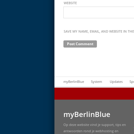
WEBSITE
SAVE MY NAME, EMAIL, AND WEBSITE IN TH
myBerlinBlue
System
Updates
Sp
myBerlinBlue
Op deze website vind je support, tips en
antwoorden rond je webhosting en