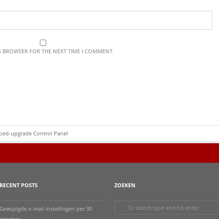
IS BROWSER FOR THE NEXT TIME I COMMENT.
oed-upgrade Control Panel
RECENT POSTS
ZOEKEN
Gewijzigde e-mail instellingen per 30
oktober