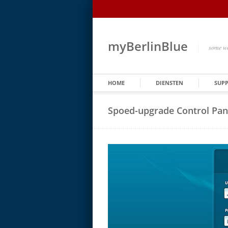
myBerlinBlue
some wo
HOME
DIENSTEN
SUP
Spoed-upgrade Control Pan