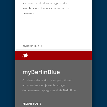
software op de door ons gebruikte
switches wordt voorzien van nieuwe
firmware.
myBerlinBlue
myBerlinBlue
Op deze website vind je support, tips en
antwoorden rond je webhosting en
domeinnamen, geregistreerd via BerlinBlue.
RECENT POSTS