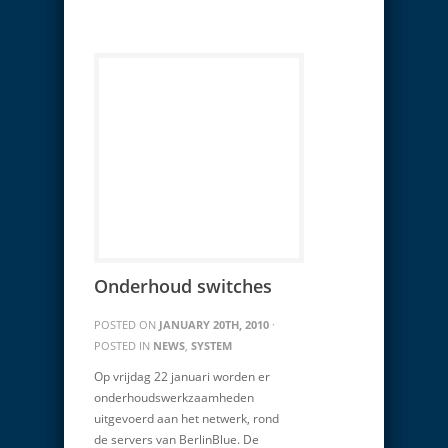
Onderhoud switches
POSTED ON
JANUARY 20TH, 2010
·
POSTED IN
NEWS
,
SYSTEM
Op vrijdag 22 januari worden er
onderhoudswerkzaamheden
uitgevoerd aan het netwerk, rond
de servers van BerlinBlue. De