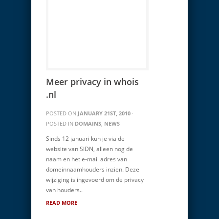
Meer privacy in whois
.nl
POSTED ON
JANUARY 21ST, 2010
·
POSTED IN
DOMAINS
,
NEWS
Sinds 12 januari kun je via de
website van SIDN, alleen nog de
naam en het e-mail adres van
domeinnaamhouders inzien. Deze
wijziging is ingevoerd om de privacy
van houders..
READ MORE