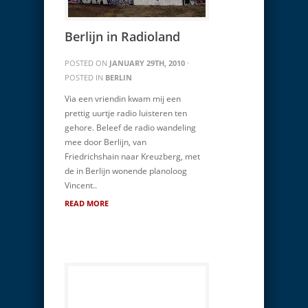
Berlijn in Radioland
POSTED ON
JANUARY 29TH, 2010
·
POSTED IN
BERLIN
Via een vriendin kwam mij een
prettig uurtje radio luisteren ten
gehore. Beleef de radio wandeling
mee door Berlijn, van
Friedrichshain naar Kreuzberg, met
de in Berlijn wonende planoloog
Vincent..
READ MORE