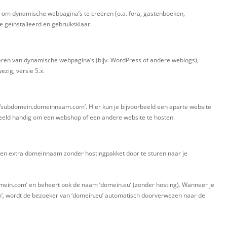
d om dynamische webpagina’s te creëren (o.a. fora, gastenboeken,
e geïnstalleerd en gebruiksklaar.
ren van dynamische webpagina’s (bijv. WordPress of andere weblogs),
zig, versie 5.x.
//subdomein.domeinnaam.com’. Hier kun je bijvoorbeeld een aparte website
beeld handig om een webshop of een andere website te hosten.
en extra domeinnaam zonder hostingpakket door te sturen naar je
‘domein.com’ en beheert ook de naam ‘domein.eu’ (zonder hosting). Wanneer je
’, wordt de bezoeker van ‘domein.eu’ automatisch doorverwezen naar de