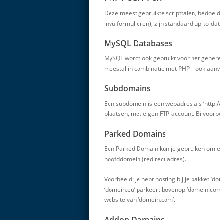
Deze meest gebruikte scripttalen, bedoel
invulformulieren), zijn standaard up-to-dat
MySQL Databases
MySQL wordt ook gebruikt voor het genere
meestal in combinatie met PHP – ook aanwe
Subdomains
Een subdomein is een webadres als ‘http:
plaatsen, met eigen FTP-account. Bijvoor
Parked Domains
Een Parked Domain kun je gebruiken om e
hoofddomein (redirect adres).
Voorbeeld: je hebt hosting bij je pakket 
‘domein.eu’ parkeert bovenop ‘domein.com
website van ‘domein.com’.
Addon Domains