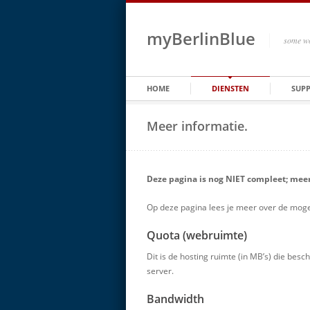
myBerlinBlue
some wo
HOME
DIENSTEN
SUP
Meer informatie.
Deze pagina is nog NIET compleet; meer 
Op deze pagina lees je meer over de mogeli
Quota (webruimte)
Dit is de hosting ruimte (in MB’s) die besc
server.
Bandwidth