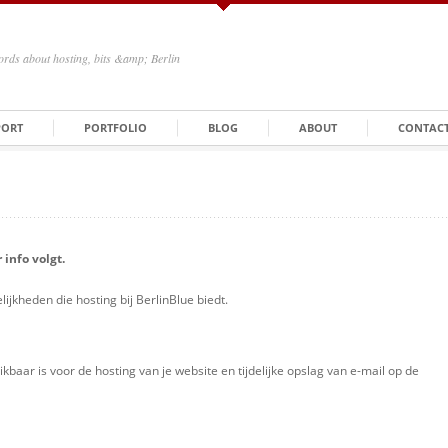
rds about hosting, bits &amp; Berlin
PORT
PORTFOLIO
BLOG
ABOUT
CONTAC
info volgt.
jkheden die hosting bij BerlinBlue biedt.
hikbaar is voor de hosting van je website en tijdelijke opslag van e-mail op de