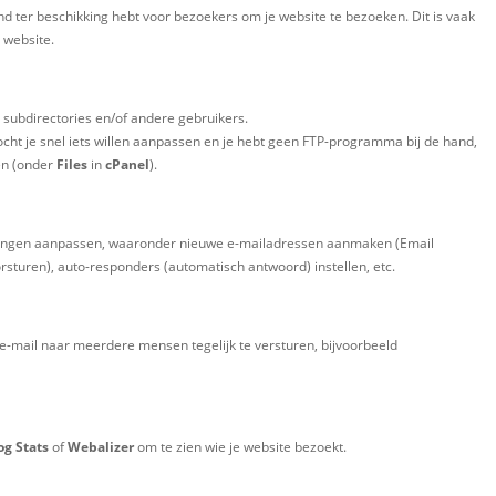
ter beschikking hebt voor bezoekers om je website te bezoeken. Dit is vaak
 website.
subdirectories en/of andere gebruikers.
ocht je snel iets willen aanpassen en je hebt geen FTP-programma bij de hand,
ken (onder
Files
in
cPanel
).
stellingen aanpassen, waaronder nieuwe e-mailadressen aanmaken (Email
oorsturen), auto-responders (automatisch antwoord) instellen, etc.
én e-mail naar meerdere mensen tegelijk te versturen, bijvoorbeeld
og Stats
of
Webalizer
om te zien wie je website bezoekt.