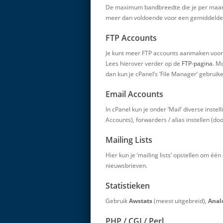
De maximum bandbreedte die je per maand 
meer dan voldoende voor een gemiddelde
FTP Accounts
Je kunt meer FTP accounts aanmaken voor 
Lees hierover verder op de
FTP-pagina
. M
dan kun je cPanel’s ‘File Manager’ gebrui
Email Accounts
In cPanel kun je onder ‘Mail’ diverse in
Accounts), forwarders / alias instellen (d
Mailing Lists
Hier kun je ‘mailing lists’ opstellen om é
nieuwsbrieven.
Statistieken
Gebruik
Awstats
(meest uitgebreid),
Anal
PHP / CGI / Perl