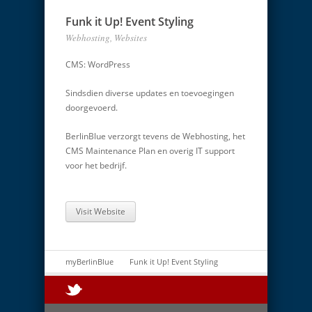
Funk it Up! Event Styling
Webhosting, Websites
CMS: WordPress
Sindsdien diverse updates en toevoegingen
doorgevoerd.
BerlinBlue verzorgt tevens de Webhosting, het
CMS Maintenance Plan en overig IT support
voor het bedrijf.
Visit Website
myBerlinBlue
Funk it Up! Event Styling